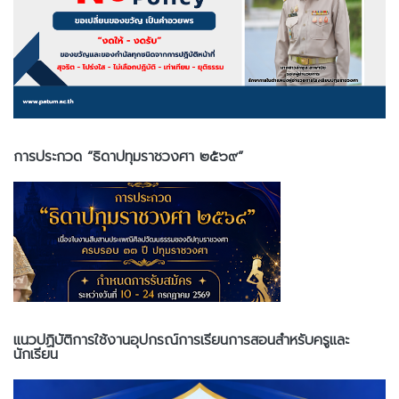
การประกวด “ธิดาปทุมราชวงศา ๒๕๖๙”
แนวปฏิบัติการใช้งานอุปกรณ์การเรียนการสอนสำหรับครูและ
นักเรียน