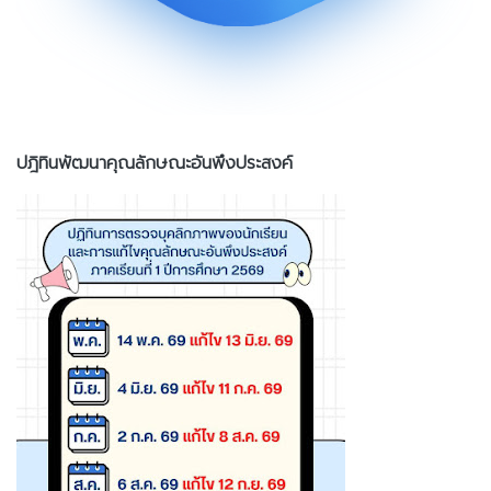
ปฎิทินพัฒนาคุณลักษณะอันพึงประสงค์