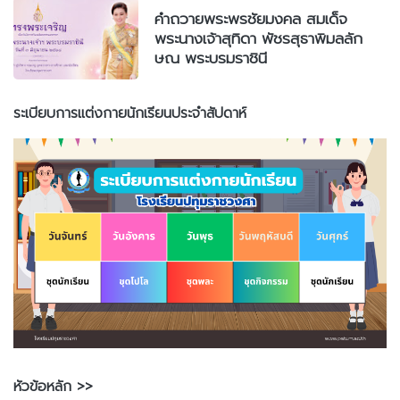
คำถวายพระพรชัยมงคล สมเด็จ
พระนางเจ้าสุทิดา พัชรสุธาพิมลลัก
ษณ พระบรมราชินี
ระเบียบการแต่งกายนักเรียนประจำสัปดาห์
หัวข้อหลัก >>