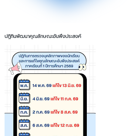
ปฎิทินพัฒนาคุณลักษณะอันพึงประสงค์