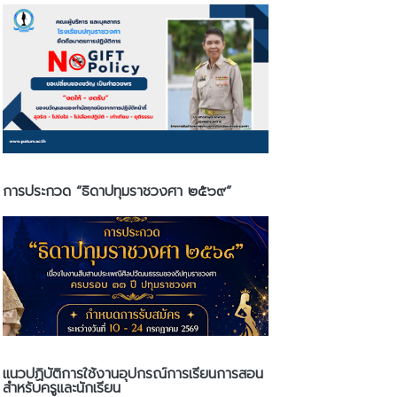
การประกวด “ธิดาปทุมราชวงศา ๒๕๖๙”
แนวปฏิบัติการใช้งานอุปกรณ์การเรียนการสอน
สำหรับครูและนักเรียน