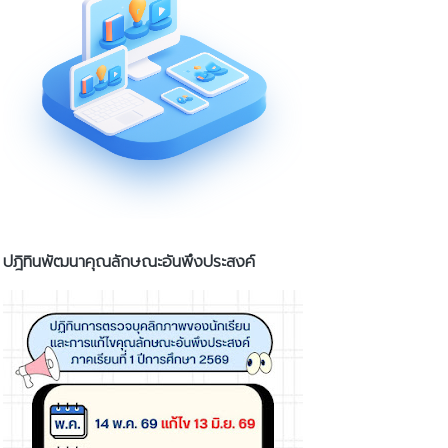
ปฎิทินพัฒนาคุณลักษณะอันพึงประสงค์