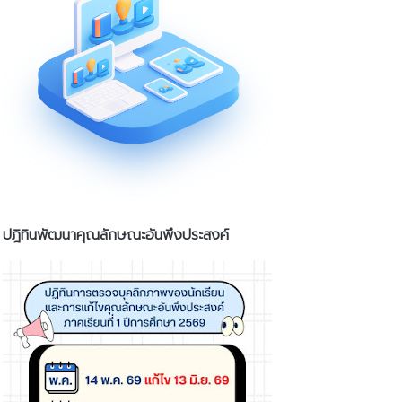
ปฎิทินพัฒนาคุณลักษณะอันพึงประสงค์