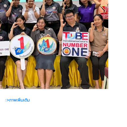
::>ภาพเพิ่มเติม