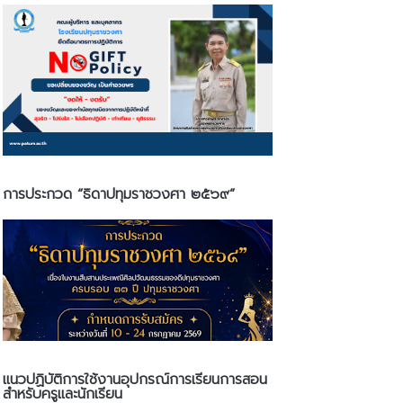
การประกวด “ธิดาปทุมราชวงศา ๒๕๖๙”
แนวปฏิบัติการใช้งานอุปกรณ์การเรียนการสอน
สำหรับครูและนักเรียน