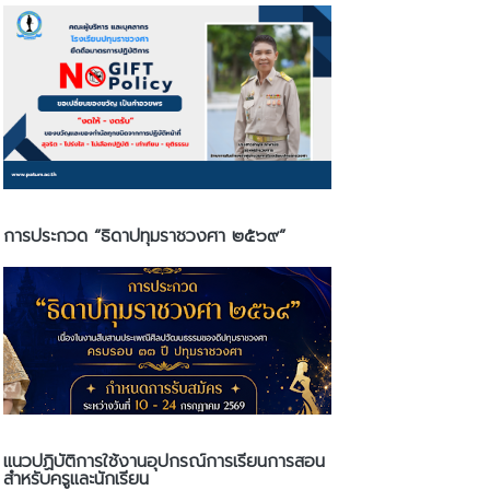
การประกวด “ธิดาปทุมราชวงศา ๒๕๖๙”
แนวปฏิบัติการใช้งานอุปกรณ์การเรียนการสอน
สำหรับครูและนักเรียน