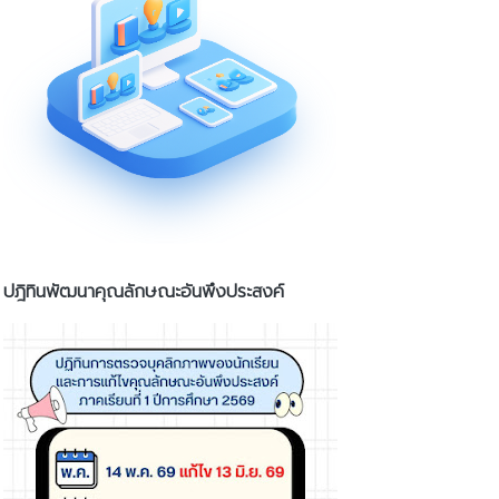
ปฎิทินพัฒนาคุณลักษณะอันพึงประสงค์