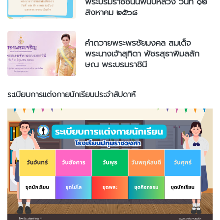
พระบรมราชชนนีพันปีหลวง วันที่ ๑๒
สิงหาคม ๒๕๖๘
คำถวายพระพรชัยมงคล สมเด็จ
พระนางเจ้าสุทิดา พัชรสุธาพิมลลัก
ษณ พระบรมราชินี
ระเบียบการแต่งกายนักเรียนประจำสัปดาห์