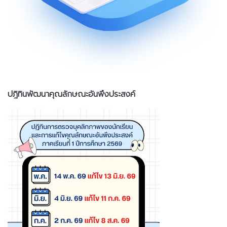
ปฎิทินพัฒนาคุณลักษณะอันพึงประสงค์