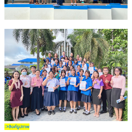
::>ลิงค์รูปภาพ