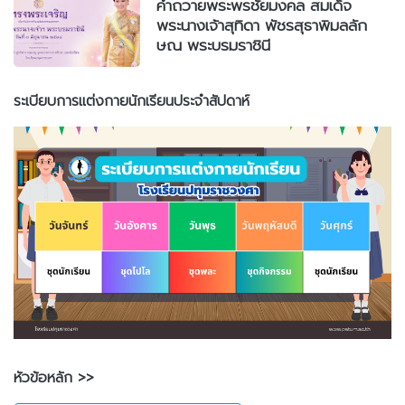
คำถวายพระพรชัยมงคล สมเด็จ
พระนางเจ้าสุทิดา พัชรสุธาพิมลลัก
ษณ พระบรมราชินี
ระเบียบการแต่งกายนักเรียนประจำสัปดาห์
หัวข้อหลัก >>