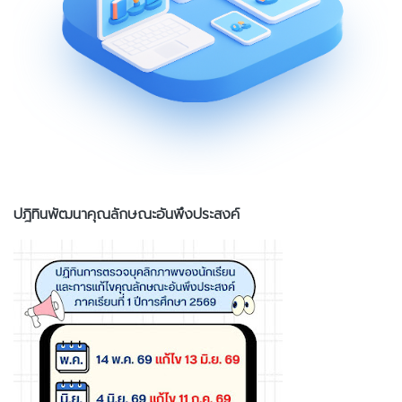
ปฎิทินพัฒนาคุณลักษณะอันพึงประสงค์