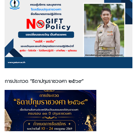
การประกวด “ธิดาปทุมราชวงศา ๒๕๖๙”