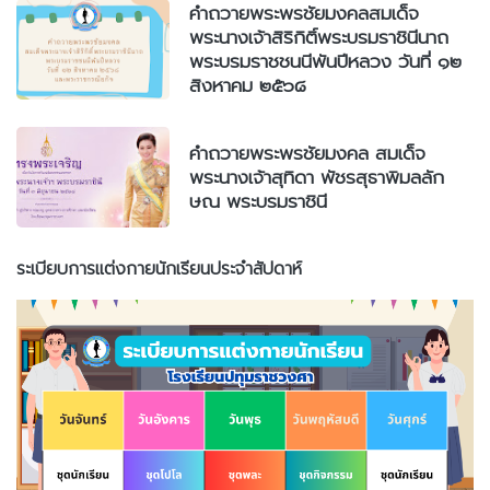
คำถวายพระพรชัยมงคลสมเด็จ
พระนางเจ้าสิริกิติ์พระบรมราชินีนาถ
พระบรมราชชนนีพันปีหลวง วันที่ ๑๒
สิงหาคม ๒๕๖๘
คำถวายพระพรชัยมงคล สมเด็จ
พระนางเจ้าสุทิดา พัชรสุธาพิมลลัก
ษณ พระบรมราชินี
ระเบียบการแต่งกายนักเรียนประจำสัปดาห์