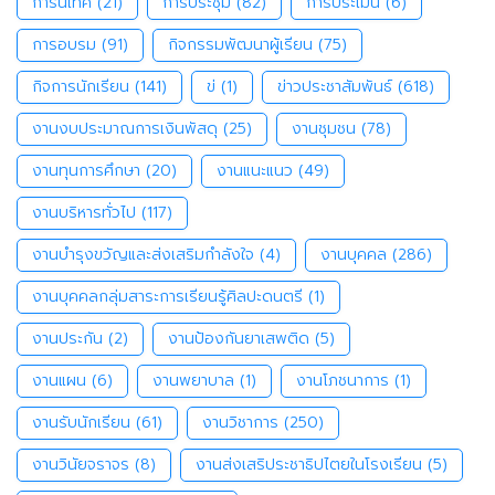
การนิเทศ
(21)
การประชุม
(82)
การประเมิน
(6)
การอบรม
(91)
กิจกรรมพัฒนาผู้เรียน
(75)
กิจการนักเรียน
(141)
ข่
(1)
ข่าวประชาสัมพันธ์
(618)
งานงบประมาณการเงินพัสดุ
(25)
งานชุมชน
(78)
งานทุนการศึกษา
(20)
งานแนะแนว
(49)
งานบริหารทั่วไป
(117)
งานบำรุงขวัญและส่งเสริมกำลังใจ
(4)
งานบุคคล
(286)
งานบุคคลกลุ่มสาระการเรียนรู้ศิลปะดนตรี
(1)
งานประกัน
(2)
งานป้องกันยาเสพติด
(5)
งานแผน
(6)
งานพยาบาล
(1)
งานโภชนาการ
(1)
งานรับนักเรียน
(61)
งานวิชาการ
(250)
งานวินัยจราจร
(8)
งานส่งเสริประชาธิปไตยในโรงเรียน
(5)