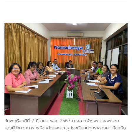
วันพฤหัสบดีที่ 7 มีนาคม พ.ศ. 2567 นางสาวพัชรพร คชพรหม
รองผู้อำนวยการ พร้อมด้วยคณะครู โรงเรียนปทุมราชวงศา จังหวัด