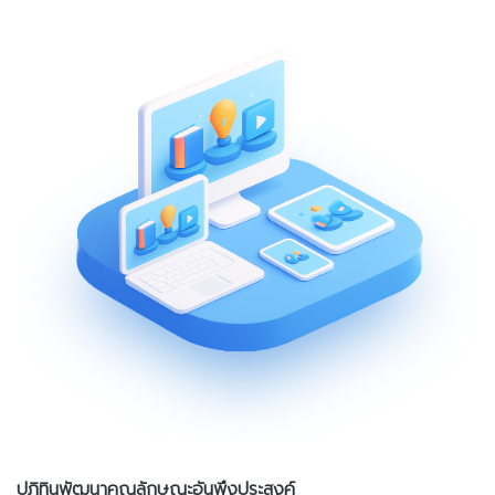
ปฎิทินพัฒนาคุณลักษณะอันพึงประสงค์