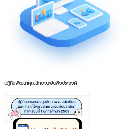
ปฎิทินพัฒนาคุณลักษณะอันพึงประสงค์