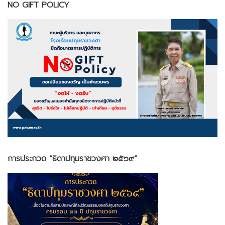
NO GIFT POLICY
การประกวด “ธิดาปทุมราชวงศา ๒๕๖๙”