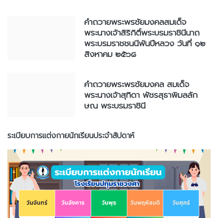
คำถวายพระพรชัยมงคลสมเด็จ
พระนางเจ้าสิริกิติ์พระบรมราชินีนาถ
พระบรมราชชนนีพันปีหลวง วันที่ ๑๒
สิงหาคม ๒๕๖๘
คำถวายพระพรชัยมงคล สมเด็จ
พระนางเจ้าสุทิดา พัชรสุธาพิมลลัก
ษณ พระบรมราชินี
ระเบียบการแต่งกายนักเรียนประจำสัปดาห์