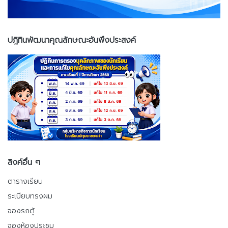
ปฎิทินพัฒนาคุณลักษณะอันพึงประสงค์
ลิงค์อื่น ๆ
ตารางเรียน
ระเบียบทรงผม
จองรถตู้
จองห้องประชุม