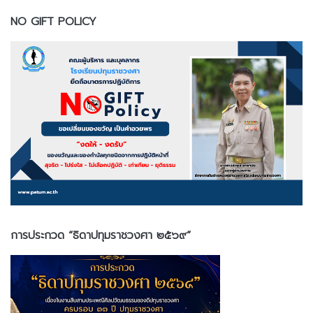
NO GIFT POLICY
การประกวด “ธิดาปทุมราชวงศา ๒๕๖๙”