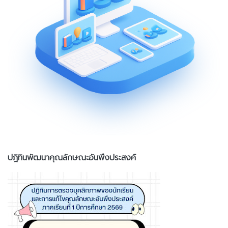
ปฎิทินพัฒนาคุณลักษณะอันพึงประสงค์