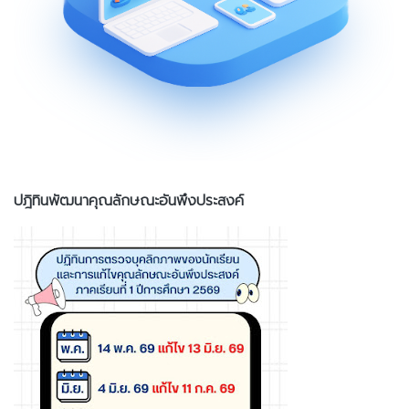
ปฎิทินพัฒนาคุณลักษณะอันพึงประสงค์