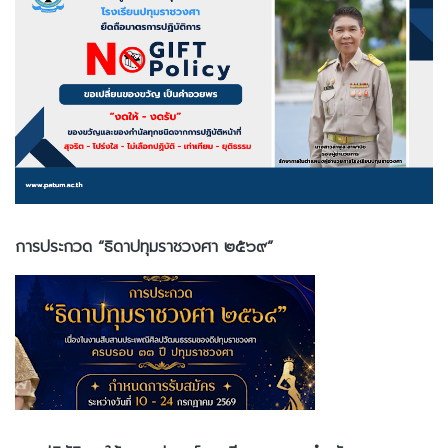
การประกวด “ธิดาปทุมราชวงศา ๒๕๖๙”