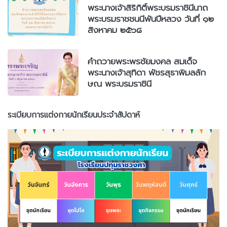
พระนางเจ้าสิริกิติ์พระบรมราชินีนาถ
พระบรมราชชนนีพันปีหลวง วันที่ ๑๒
สิงหาคม ๒๕๖๘
คำถวายพระพรชัยมงคล สมเด็จ
พระนางเจ้าสุทิดา พัชรสุธาพิมลลัก
ษณ พระบรมราชินี
ระเบียบการแต่งกายนักเรียนประจำสัปดาห์