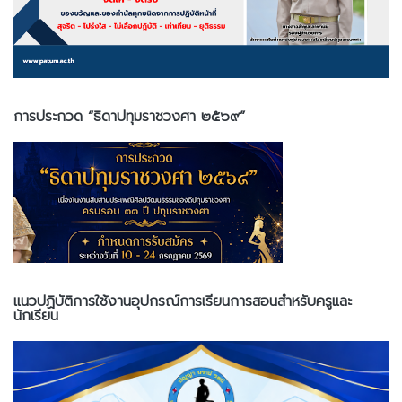
การประกวด “ธิดาปทุมราชวงศา ๒๕๖๙”
แนวปฏิบัติการใช้งานอุปกรณ์การเรียนการสอนสำหรับครูและ
นักเรียน