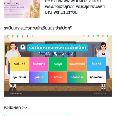
คำถวายพระพรชัยมงคล สมเด็จ
พระนางเจ้าสุทิดา พัชรสุธาพิมลลัก
ษณ พระบรมราชินี
ระเบียบการแต่งกายนักเรียนประจำสัปดาห์
หัวข้อหลัก >>