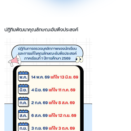
ปฎิทินพัฒนาคุณลักษณะอันพึงประสงค์