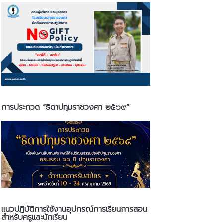
การประกวด “ธิดาปทุมราชวงศา ๒๕๖๙”
แนวปฏิบัติการใช้งานอุปกรณ์การเรียนการสอน
สำหรับครูและนักเรียน