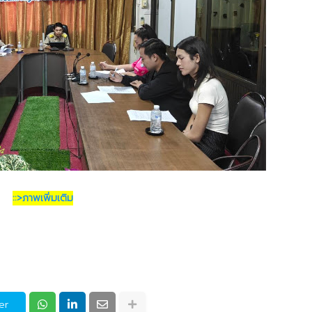
::>ภาพเพิ่มเติม
er