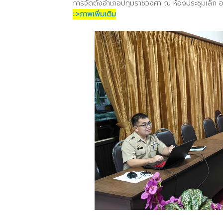
การจัดตั้งอำเภอปทุมราชวงศา
ณ ห้องประชุมเล็ก 
::>ภาพเพิ่มเติม