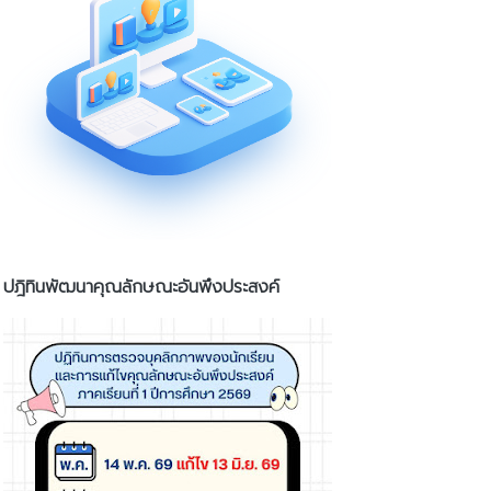
ปฎิทินพัฒนาคุณลักษณะอันพึงประสงค์