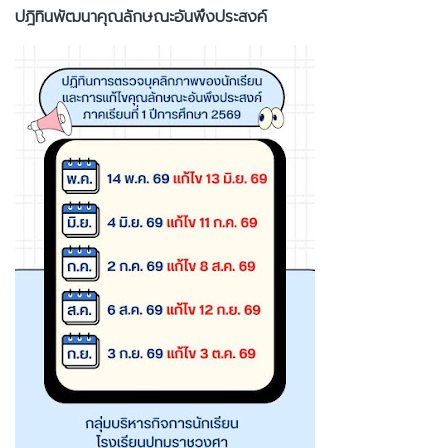
ปฎิทินพัฒนาคุณลักษณะอันพึงประสงค์