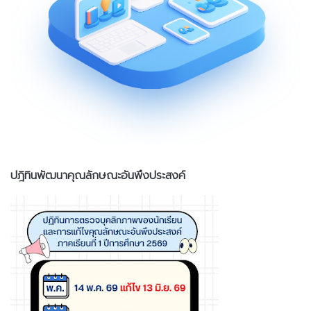
ปฎิทินพัฒนาคุณลักษณะอันพึงประสงค์