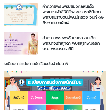
คำถวายพระพรชัยมงคลสมเด็จ
พระนางเจ้าสิริกิติ์พระบรมราชินีนาถ
พระบรมราชชนนีพันปีหลวง วันที่ ๑๒
สิงหาคม ๒๕๖๘
คำถวายพระพรชัยมงคล สมเด็จ
พระนางเจ้าสุทิดา พัชรสุธาพิมลลัก
ษณ พระบรมราชินี
ระเบียบการแต่งกายนักเรียนประจำสัปดาห์