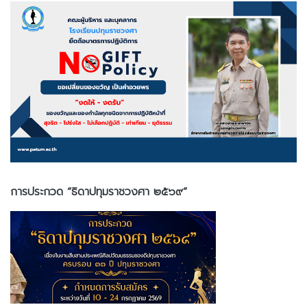
การประกวด “ธิดาปทุมราชวงศา ๒๕๖๙”