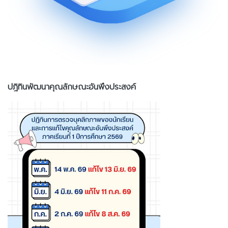
ปฎิทินพัฒนาคุณลักษณะอันพึงประสงค์