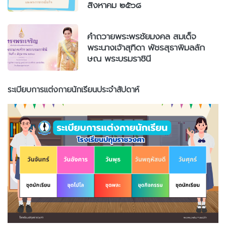
สิงหาคม ๒๕๖๘
คำถวายพระพรชัยมงคล สมเด็จ
พระนางเจ้าสุทิดา พัชรสุธาพิมลลัก
ษณ พระบรมราชินี
ระเบียบการแต่งกายนักเรียนประจำสัปดาห์