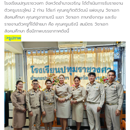
โรงเรียนปทุมราชวงศา จังหวัดอำนาจเจริญ ได้ดำเนินการรับรายงาน
ตัวครูบรรจุใหม่ 2 ท่าน ได้แก่ คุณครูกิตติวัฒน์ แฝงบุญ วิชาเอก
สังคมศึกษา คุณครูอาภามณี เมฆา วิชาเอก ภาษาอังกฤษ และรับ
รายงานตัวครูที่ได้ย้ายมา คือ คุณครูเมธิณี สมมิตร วิชาเอก
สังคมศึกษา ซึ่งมีภาพบรรยากาศดังนี้
::>รูปภาพ