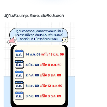
ปฎิทินพัฒนาคุณลักษณะอันพึงประสงค์