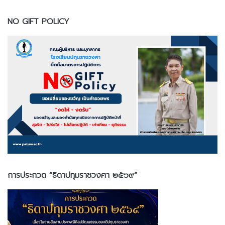
NO GIFT POLICY
การประกวด “ธิดาปทุมราชวงศา ๒๕๖๙”