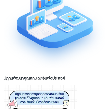
ปฎิทินพัฒนาคุณลักษณะอันพึงประสงค์