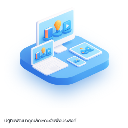
ปฎิทินพัฒนาคุณลักษณะอันพึงประสงค์