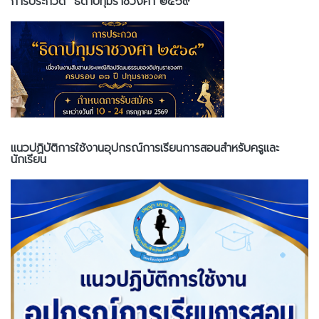
การประกวด “ธิดาปทุมราชวงศา ๒๕๖๙”
แนวปฏิบัติการใช้งานอุปกรณ์การเรียนการสอนสำหรับครูและ
นักเรียน