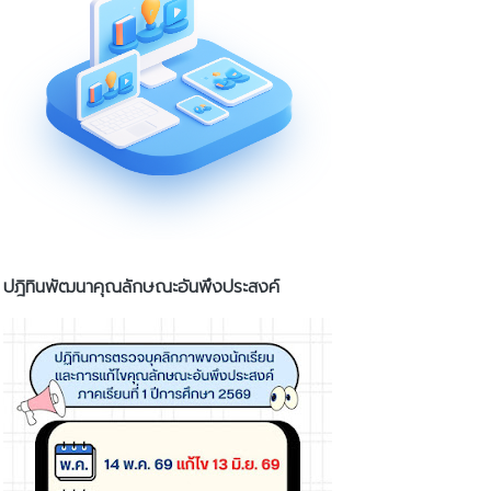
ปฎิทินพัฒนาคุณลักษณะอันพึงประสงค์