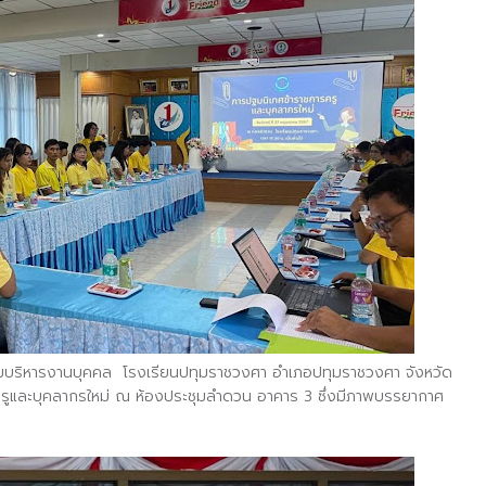
ุ่มบริหารงานบุคคล โรงเรียนปทุมราชวงศา อำเภอปทุมราชวงศา จังหวัด
รูและบุคลากรใหม่ ณ ห้องประชุมลำดวน อาคาร 3 ซึ่งมีภาพบรรยากาศ