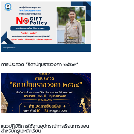
การประกวด “ธิดาปทุมราชวงศา ๒๕๖๙”
แนวปฏิบัติการใช้งานอุปกรณ์การเรียนการสอน
สำหรับครูและนักเรียน