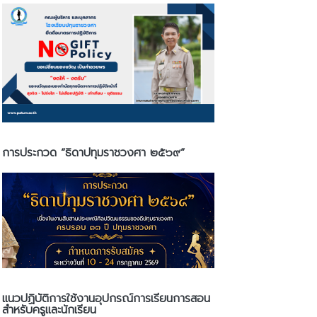
การประกวด “ธิดาปทุมราชวงศา ๒๕๖๙”
แนวปฏิบัติการใช้งานอุปกรณ์การเรียนการสอน
สำหรับครูและนักเรียน