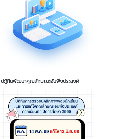
ปฎิทินพัฒนาคุณลักษณะอันพึงประสงค์