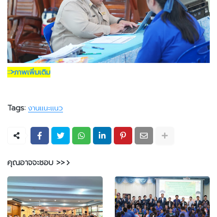
::>ภาพเพิ่มเติม
Tags:
งานแนะแนว
คุณอาจจะชอบ >>