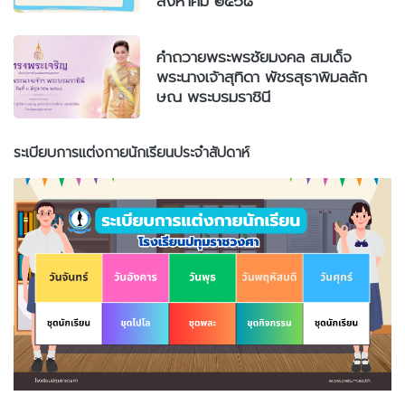
สิงหาคม ๒๕๖๘
คำถวายพระพรชัยมงคล สมเด็จ
พระนางเจ้าสุทิดา พัชรสุธาพิมลลัก
ษณ พระบรมราชินี
ระเบียบการแต่งกายนักเรียนประจำสัปดาห์