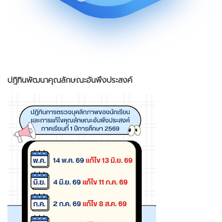
ปฎิทินพัฒนาคุณลักษณะอันพึงประสงค์