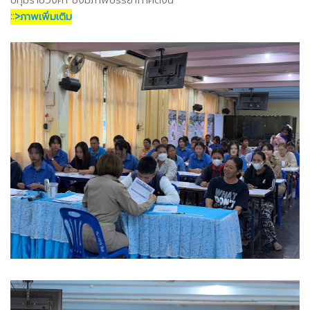
::>ภาพเพิ่มเติม