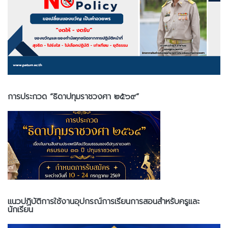
การประกวด “ธิดาปทุมราชวงศา ๒๕๖๙”
แนวปฏิบัติการใช้งานอุปกรณ์การเรียนการสอนสำหรับครูและ
นักเรียน