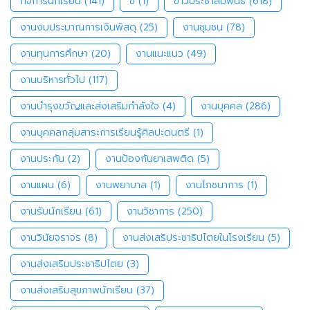
กิจการนักเรียน
(141)
ข่
(1)
ข่าวประชาสัมพันธ์
(618)
งานงบประมาณการเงินพัสดุ
(25)
งานชุมชน
(78)
งานทุนการศึกษา
(20)
งานแนะแนว
(49)
งานบริหารทั่วไป
(117)
งานบำรุงขวัญและส่งเสริมกำลังใจ
(4)
งานบุคคล
(286)
งานบุคคลกลุ่มสาระการเรียนรู้ศิลปะดนตรี
(1)
งานประกัน
(2)
งานป้องกันยาเสพติด
(5)
งานแผน
(6)
งานพยาบาล
(1)
งานโภชนาการ
(1)
งานรับนักเรียน
(61)
งานวิชาการ
(250)
งานวินัยจราจร
(8)
งานส่งเสริประชาธิปไตยในโรงเรียน
(5)
งานส่งเสริมประชาธิปไตย
(3)
งานส่งเสริมสุขภาพนักเรียน
(37)