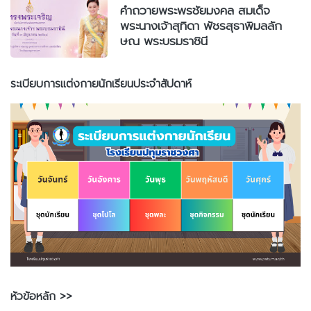
คำถวายพระพรชัยมงคล สมเด็จ
พระนางเจ้าสุทิดา พัชรสุธาพิมลลัก
ษณ พระบรมราชินี
ระเบียบการแต่งกายนักเรียนประจำสัปดาห์
หัวข้อหลัก >>