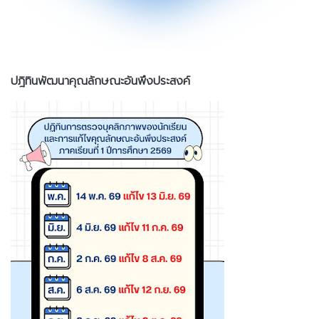
ปฎิทินพัฒนาคุณลักษณะอันพึงประสงค์