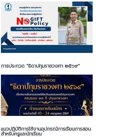
การประกวด “ธิดาปทุมราชวงศา ๒๕๖๙”
แนวปฏิบัติการใช้งานอุปกรณ์การเรียนการสอน
สำหรับครูและนักเรียน