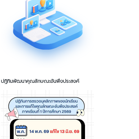
ปฎิทินพัฒนาคุณลักษณะอันพึงประสงค์