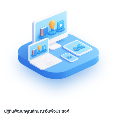
ปฎิทินพัฒนาคุณลักษณะอันพึงประสงค์