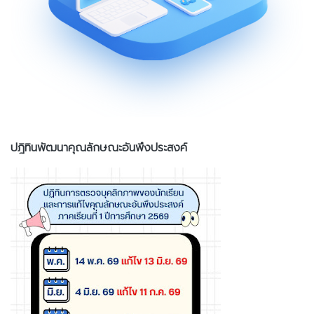
ปฎิทินพัฒนาคุณลักษณะอันพึงประสงค์