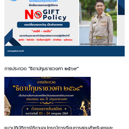
การประกวด “ธิดาปทุมราชวงศา ๒๕๖๙”
แนวปฏิบัติการใช้งานอุปกรณ์การเรียนการสอนสำหรับครูและ