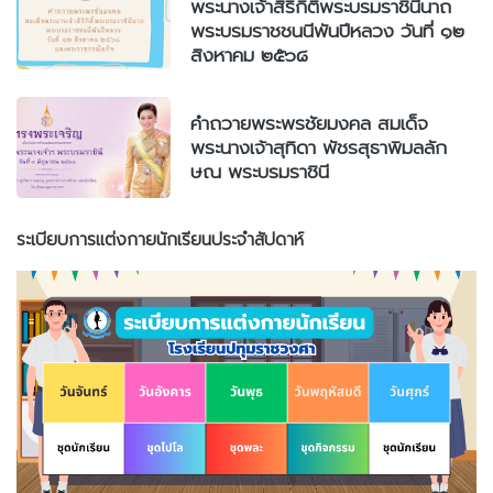
พระนางเจ้าสิริกิติ์พระบรมราชินีนาถ
พระบรมราชชนนีพันปีหลวง วันที่ ๑๒
สิงหาคม ๒๕๖๘
คำถวายพระพรชัยมงคล สมเด็จ
พระนางเจ้าสุทิดา พัชรสุธาพิมลลัก
ษณ พระบรมราชินี
ระเบียบการแต่งกายนักเรียนประจำสัปดาห์