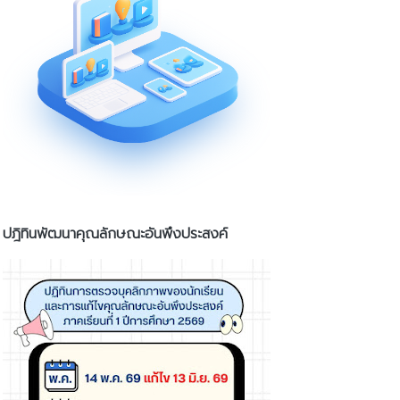
ปฎิทินพัฒนาคุณลักษณะอันพึงประสงค์