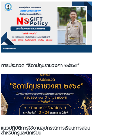
การประกวด “ธิดาปทุมราชวงศา ๒๕๖๙”
แนวปฏิบัติการใช้งานอุปกรณ์การเรียนการสอน
สำหรับครูและนักเรียน