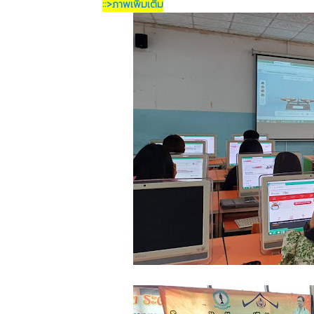
::>ภาพเพิ่มเติม