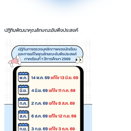
ปฎิทินพัฒนาคุณลักษณะอันพึงประสงค์