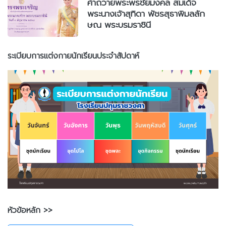
คำถวายพระพรชัยมงคล สมเด็จ
พระนางเจ้าสุทิดา พัชรสุธาพิมลลัก
ษณ พระบรมราชินี
ระเบียบการแต่งกายนักเรียนประจำสัปดาห์
หัวข้อหลัก >>