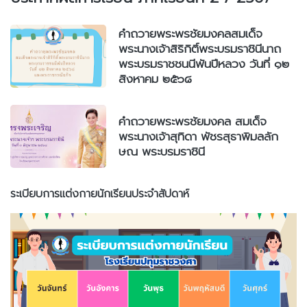
คำถวายพระพรชัยมงคลสมเด็จ
พระนางเจ้าสิริกิติ์พระบรมราชินีนาถ
พระบรมราชชนนีพันปีหลวง วันที่ ๑๒
สิงหาคม ๒๕๖๘
คำถวายพระพรชัยมงคล สมเด็จ
พระนางเจ้าสุทิดา พัชรสุธาพิมลลัก
ษณ พระบรมราชินี
ระเบียบการแต่งกายนักเรียนประจำสัปดาห์