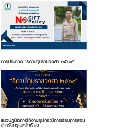
การประกวด “ธิดาปทุมราชวงศา ๒๕๖๙”
แนวปฏิบัติการใช้งานอุปกรณ์การเรียนการสอน
สำหรับครูและนักเรียน