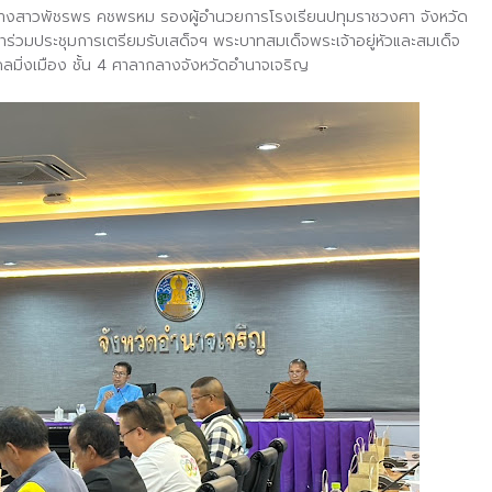
นางสาวพัชรพร คชพรหม รองผู้อำนวยการโรงเรียนปทุมราชวงศา จังหวัด
าร่วมประชุมการเตรียมรับเสด็จฯ พระบาทสมเด็จพระเจ้าอยู่หัวและสมเด็จ
มิ่งเมือง ชั้น 4 ศาลากลางจังหวัดอำนาจเจริญ