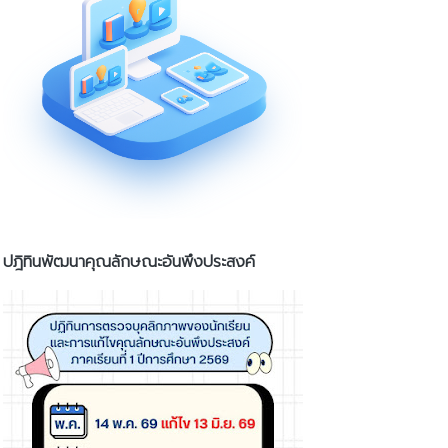
ปฎิทินพัฒนาคุณลักษณะอันพึงประสงค์