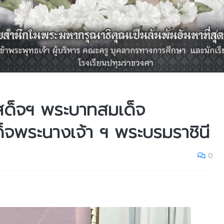
เสด็จฯ พระบาทสมเด็จ
ด็จพระนางเจ้า ฯ พระบรมราชินี
0