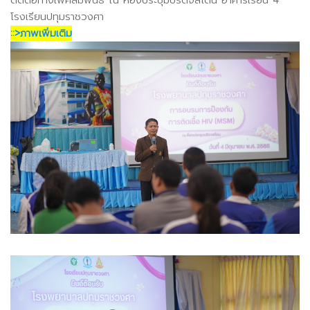
โรงเรียนปทุมราชวงศา
::>ภาพเพิ่มเติม