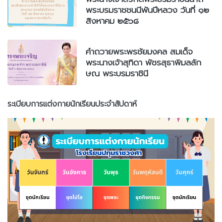
พระบรมราชชนนีพันปีหลวง วันที่ ๑๒
สิงหาคม ๒๕๖๘
คำถวายพระพรชัยมงคล สมเด็จ
พระนางเจ้าสุทิดา พัชรสุธาพิมลลัก
ษณ พระบรมราชินี
ระเบียบการแต่งกายนักเรียนประจำสัปดาห์