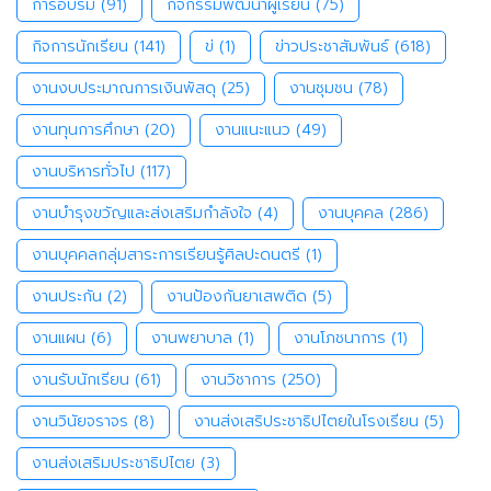
การอบรม
(91)
กิจกรรมพัฒนาผู้เรียน
(75)
กิจการนักเรียน
(141)
ข่
(1)
ข่าวประชาสัมพันธ์
(618)
งานงบประมาณการเงินพัสดุ
(25)
งานชุมชน
(78)
งานทุนการศึกษา
(20)
งานแนะแนว
(49)
งานบริหารทั่วไป
(117)
งานบำรุงขวัญและส่งเสริมกำลังใจ
(4)
งานบุคคล
(286)
งานบุคคลกลุ่มสาระการเรียนรู้ศิลปะดนตรี
(1)
งานประกัน
(2)
งานป้องกันยาเสพติด
(5)
งานแผน
(6)
งานพยาบาล
(1)
งานโภชนาการ
(1)
งานรับนักเรียน
(61)
งานวิชาการ
(250)
งานวินัยจราจร
(8)
งานส่งเสริประชาธิปไตยในโรงเรียน
(5)
งานส่งเสริมประชาธิปไตย
(3)