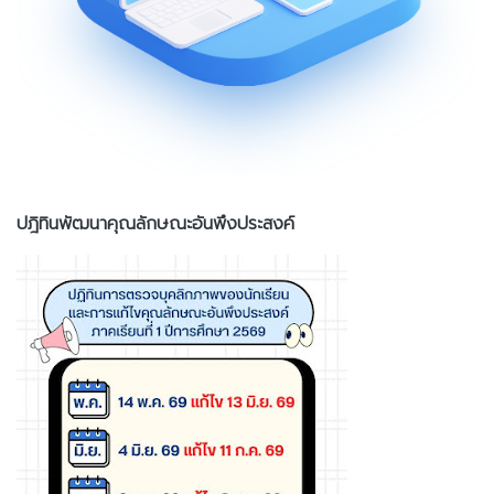
ปฎิทินพัฒนาคุณลักษณะอันพึงประสงค์