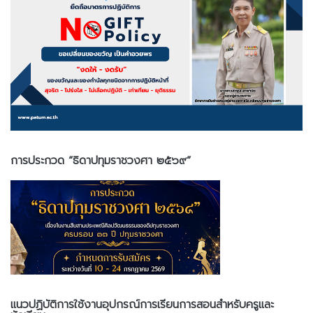
การประกวด “ธิดาปทุมราชวงศา ๒๕๖๙”
แนวปฏิบัติการใช้งานอุปกรณ์การเรียนการสอนสำหรับครูและ