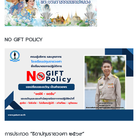
NO GIFT POLICY
การประกวด “ธิดาปทุมราชวงศา ๒๕๖๙”