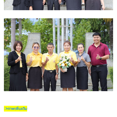
::>ภาพเพิ่มเติม