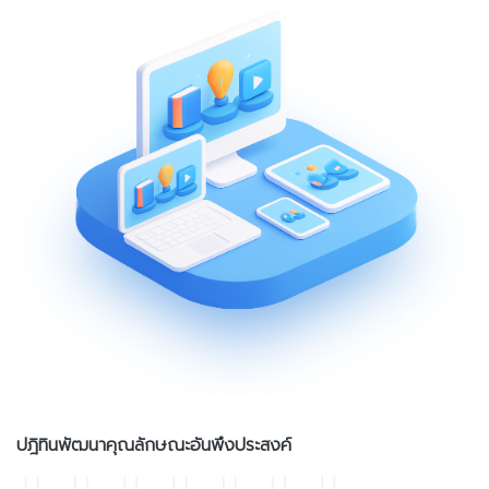
ปฎิทินพัฒนาคุณลักษณะอันพึงประสงค์