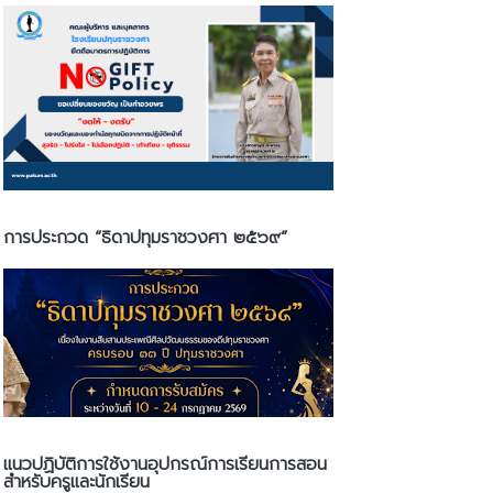
การประกวด “ธิดาปทุมราชวงศา ๒๕๖๙”
แนวปฏิบัติการใช้งานอุปกรณ์การเรียนการสอน
สำหรับครูและนักเรียน