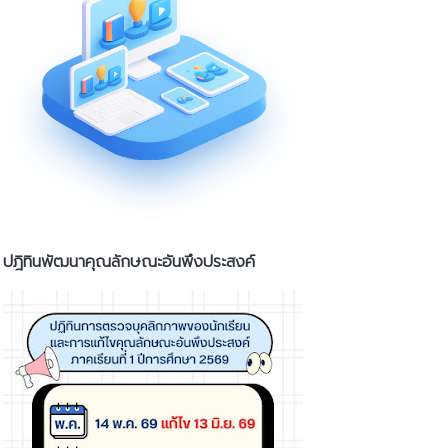
ปฎิทินพัฒนาคุณลักษณะอันพึงประสงค์