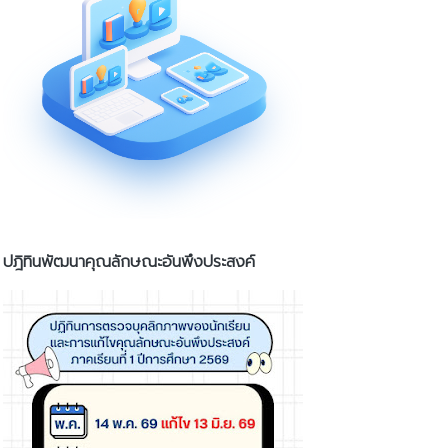
ปฎิทินพัฒนาคุณลักษณะอันพึงประสงค์