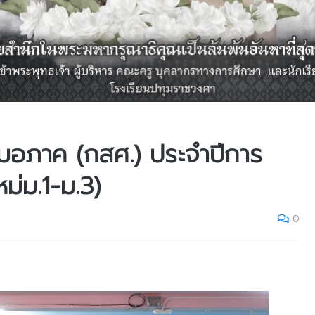
สมอภาค (กสศ.) ประจำปีการ
ม่ม.1-ม.3)
0