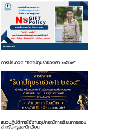
การประกวด “ธิดาปทุมราชวงศา ๒๕๖๙”
แนวปฏิบัติการใช้งานอุปกรณ์การเรียนการสอน
สำหรับครูและนักเรียน