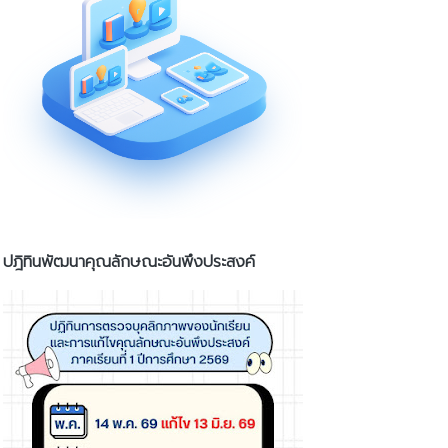
ปฎิทินพัฒนาคุณลักษณะอันพึงประสงค์