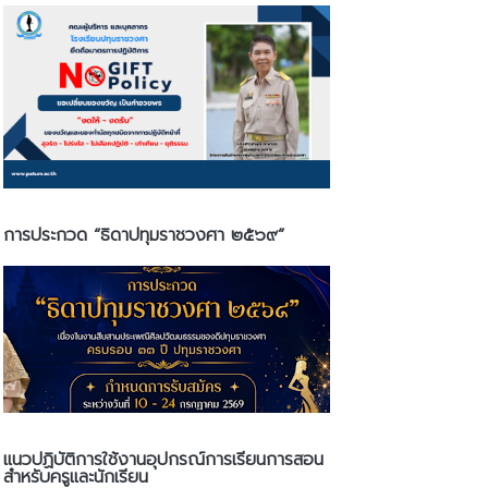
การประกวด “ธิดาปทุมราชวงศา ๒๕๖๙”
แนวปฏิบัติการใช้งานอุปกรณ์การเรียนการสอน
สำหรับครูและนักเรียน