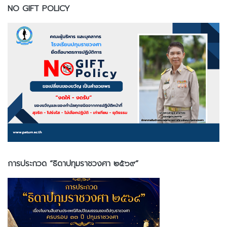
NO GIFT POLICY
การประกวด “ธิดาปทุมราชวงศา ๒๕๖๙”