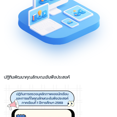
ปฎิทินพัฒนาคุณลักษณะอันพึงประสงค์