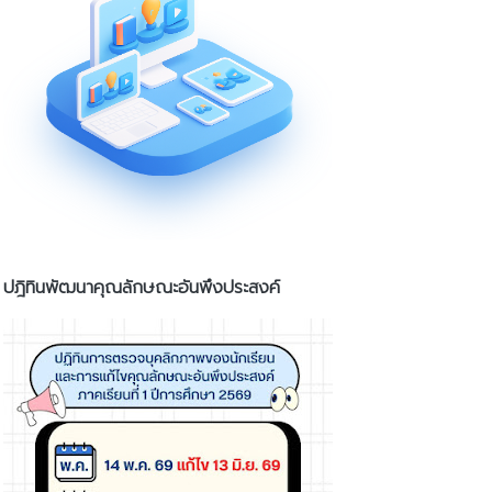
ปฎิทินพัฒนาคุณลักษณะอันพึงประสงค์