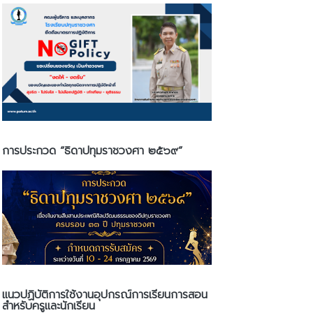
การประกวด “ธิดาปทุมราชวงศา ๒๕๖๙”
แนวปฏิบัติการใช้งานอุปกรณ์การเรียนการสอน
สำหรับครูและนักเรียน