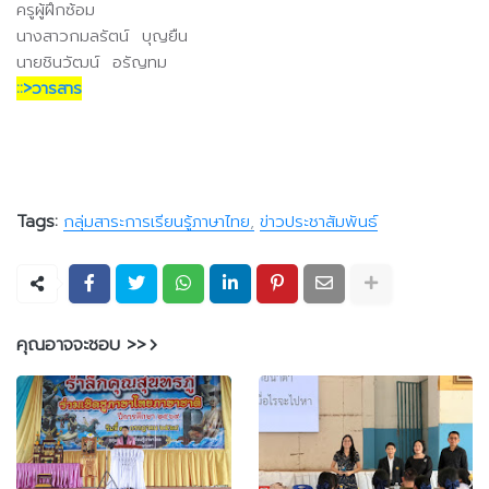
ครูผู้ฝึกซ้อม
นางสาวกมลรัตน์ บุญยืน
นายชินวัฒน์ อรัญทม
::>วารสาร
Tags:
กลุ่มสาระการเรียนรู้ภาษาไทย
ข่าวประชาสัมพันธ์
คุณอาจจะชอบ >>