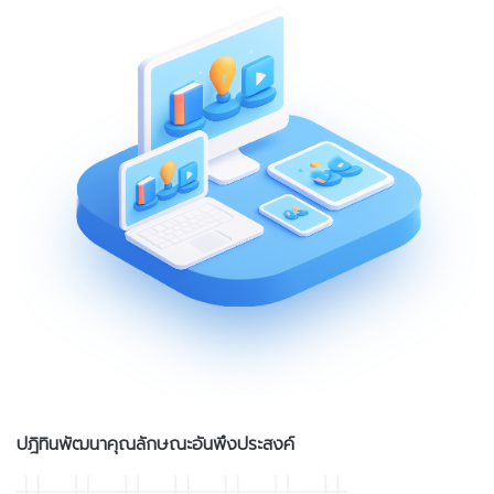
ปฎิทินพัฒนาคุณลักษณะอันพึงประสงค์