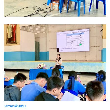
::>ภาพเพิ่มเติม