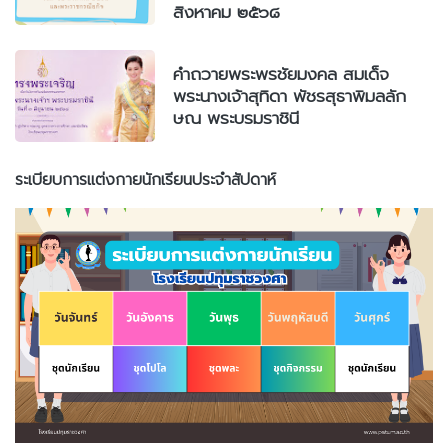
สิงหาคม ๒๕๖๘
คำถวายพระพรชัยมงคล สมเด็จ
พระนางเจ้าสุทิดา พัชรสุธาพิมลลัก
ษณ พระบรมราชินี
ระเบียบการแต่งกายนักเรียนประจำสัปดาห์