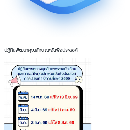
ปฎิทินพัฒนาคุณลักษณะอันพึงประสงค์