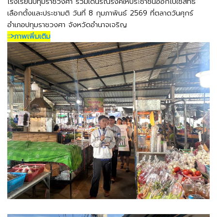
โรงเรียนปทุมราชวงศา ร่วมเดินรณรงค์ให้ประชาชนออกไปใช้สิทธิ์
เลือกตั้งและประชามติ วันที่ 8 กุมภาพันธ์ 2569 ที่ตลาดวันศุกร์
อำเภอปทุมราชวงศา จังหวัดอำนาจเจริญ
::>ภาพเพิ่มเติม