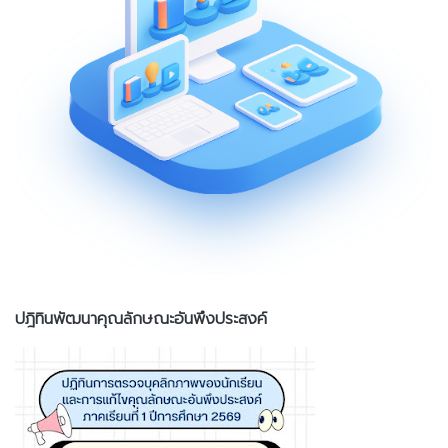
ปฎิทินพัฒนาคุณลักษณะอันพึงประสงค์