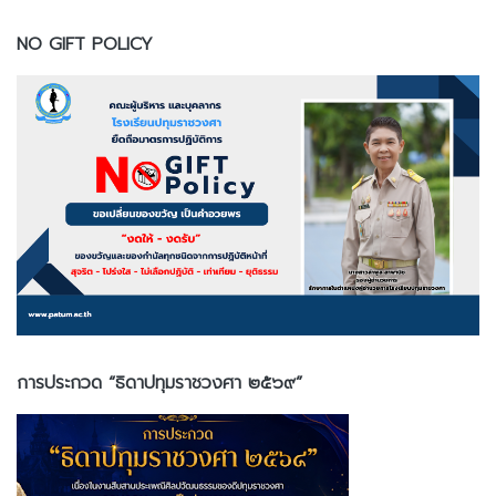
NO GIFT POLICY
การประกวด “ธิดาปทุมราชวงศา ๒๕๖๙”