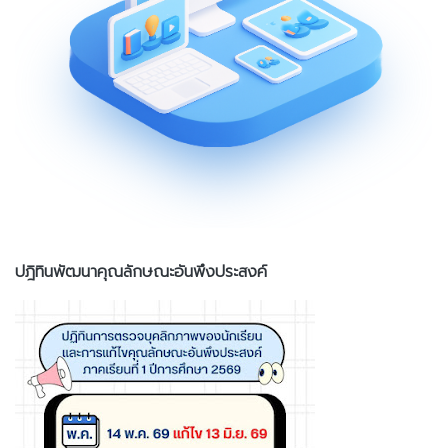
ปฎิทินพัฒนาคุณลักษณะอันพึงประสงค์