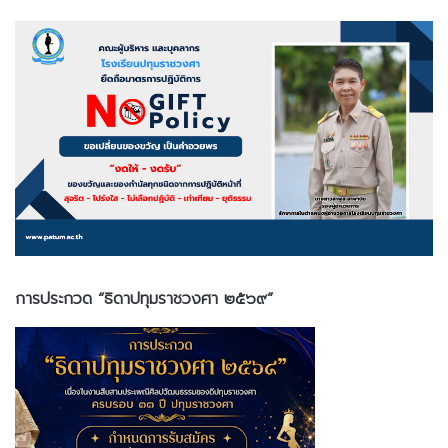
การประกวด “ธิดาปทุมราชวงศา ๒๕๖๙”