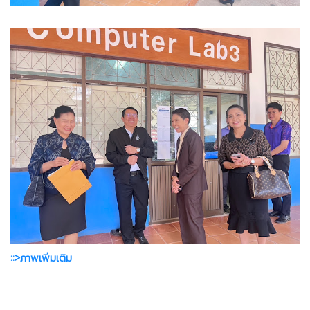
::>ภาพเพิ่มเติม