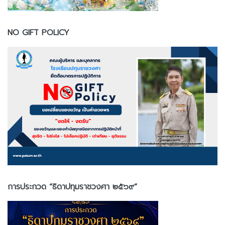
NO GIFT POLICY
การประกวด “ธิดาปทุมราชวงศา ๒๕๖๙”