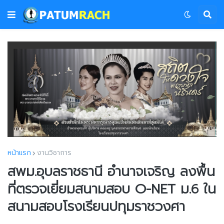
หน้าแรก
งานวิชาการ
สพม.อุบลราชธานี อำนาจเจริญ ลงพื้น
ที่ตรวจเยี่ยมสนามสอบ O-NET ม.6 ใน
สนามสอบโรงเรียนปทุมราชวงศา