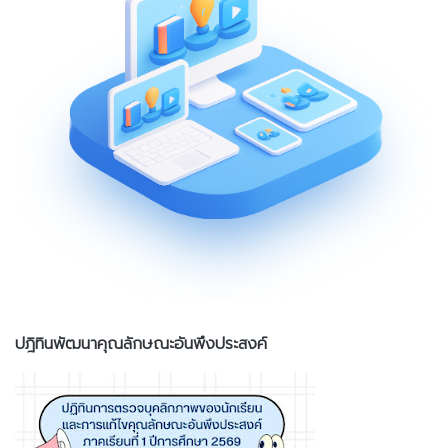
ปฎิทินพัฒนาคุณลักษณะอันพึงประสงค์