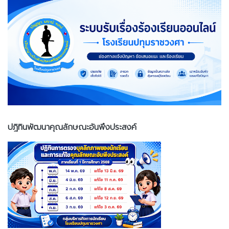
ปฎิทินพัฒนาคุณลักษณะอันพึงประสงค์