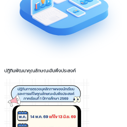
ปฎิทินพัฒนาคุณลักษณะอันพึงประสงค์