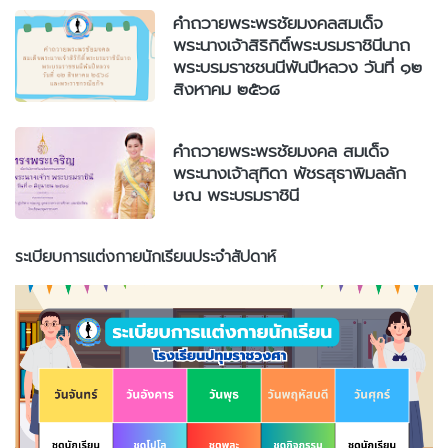
คำถวายพระพรชัยมงคลสมเด็จ
พระนางเจ้าสิริกิติ์พระบรมราชินีนาถ
พระบรมราชชนนีพันปีหลวง วันที่ ๑๒
สิงหาคม ๒๕๖๘
คำถวายพระพรชัยมงคล สมเด็จ
พระนางเจ้าสุทิดา พัชรสุธาพิมลลัก
ษณ พระบรมราชินี
ระเบียบการแต่งกายนักเรียนประจำสัปดาห์