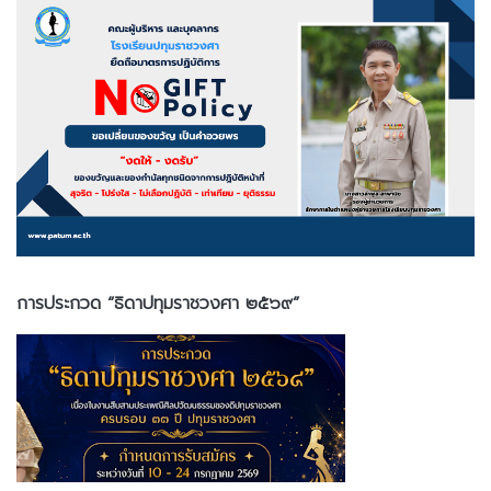
การประกวด “ธิดาปทุมราชวงศา ๒๕๖๙”