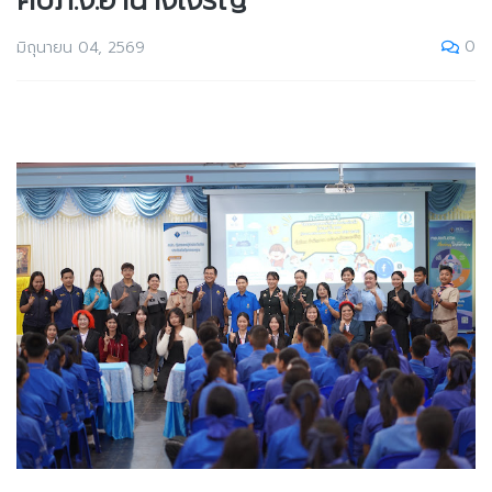
คปภ.จ.อำนาจเจริญ
0
มิถุนายน 04, 2569