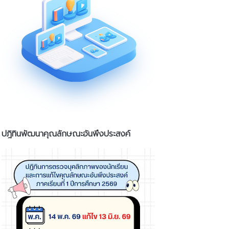
ปฎิทินพัฒนาคุณลักษณะอันพึงประสงค์