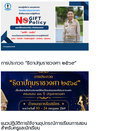
การประกวด “ธิดาปทุมราชวงศา ๒๕๖๙”
แนวปฏิบัติการใช้งานอุปกรณ์การเรียนการสอน
สำหรับครูและนักเรียน