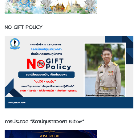
NO GIFT POLICY
การประกวด “ธิดาปทุมราชวงศา ๒๕๖๙”