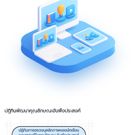
ปฎิทินพัฒนาคุณลักษณะอันพึงประสงค์