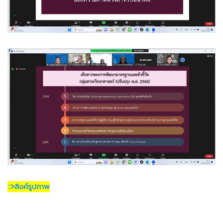
::>ลิงค์รูปภาพ